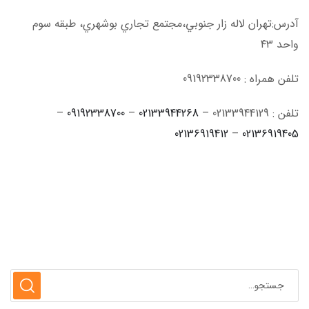
آدرس:تهران لاله زار جنوبي،مجتمع تجاري بوشهري، طبقه سوم
واحد ٤٣
تلفن همراه : 09192338700
تلفن : 02133944129 –
02133944268
–
09192338700
–
02136919412
–
02136919405