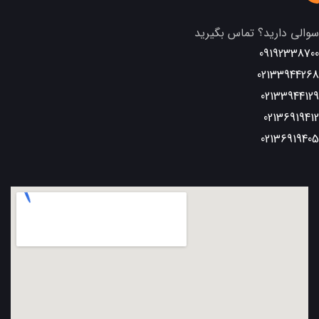
سوالی دارید؟ تماس بگیرید
09192338700
02133944268
02133944129
02136919412
02136919405