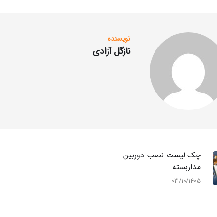
نویسنده
نازگل آزادی
چک لیست نصب دوربین
مداربسته
03/10/1405