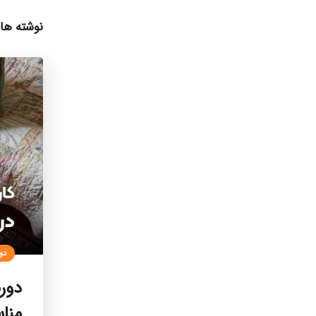
نوشته ها
دو
دورب
منا