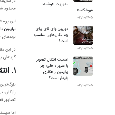
در سال‌ها
مدیریت هوشمند
محدود شود
فروشگاه‌ها
03/10/1405
این پرسش
دوربین وای‌ فای برای
برایتون
چه مکان‌هایی مناسب
برندهای خ
است؟
03/10/1405
در این مقا
گزینه‌ای 
اهمیت انتقال تصویر
با سرور داخلی؛ چرا
۱. انتقال تصویر پایدار با سرورهای P2P داخلی
برایتون راهکاری
پایدار است؟
03/10/1405
رایگان، ن
تصاویر قطع می‌
اما سیستم