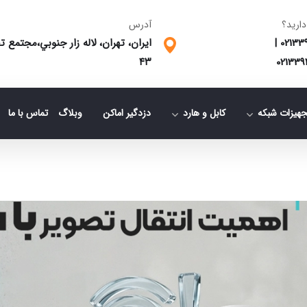
دارید؟
آدرس
02133
|
ایران، تهران، لاله زار جنوبي،مجتمع
٤٣
021339
جهیزات شبکه
کابل و هارد
دزدگیر اماکن
وبلاگ
تماس با ما