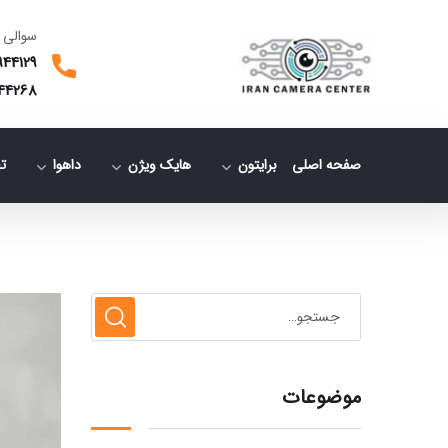
سوالی 
944129
44268
صفحه اصلی
برایتون
هایک ویژن
داهوا
ت
موضوعات