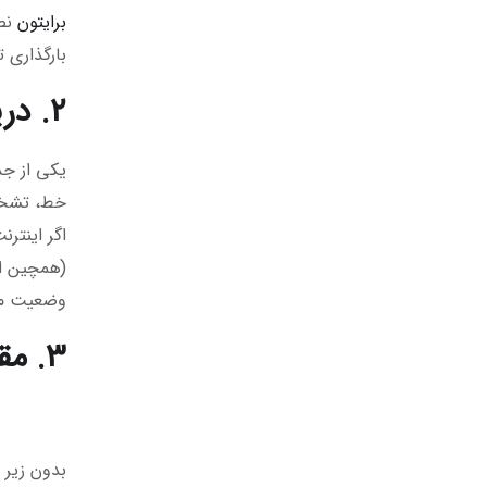
برایتون
نصب
بارگذاری ت
۲. دریافت هشدارهای هوشمند از مسیرهای جایگزین
یکی از ج
خط، تشخیص
اگر اینتر
(همچین ام
وضعیت محل
۳. مقایسه فنی: مزیتی که در P2P برندهای خارجی نیست
بدون زیر 