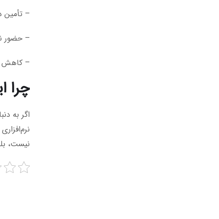
– تأمین د
– حضور نم
– کاهش هز
چرا ا
اگر به دن
نرم‌افزاری
نیست، بلک