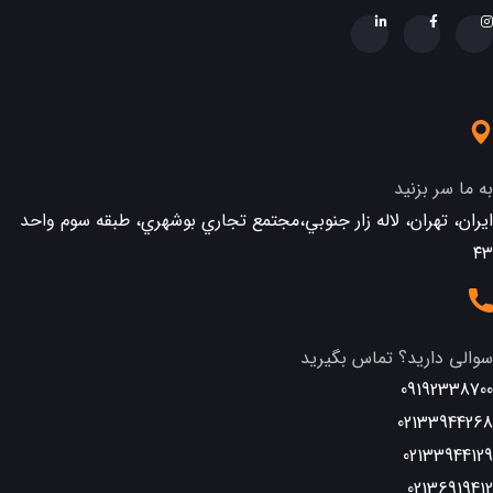
به ما سر بزنید
ایران، تهران، لاله زار جنوبي،مجتمع تجاري بوشهري، طبقه سوم واحد
٤٣
سوالی دارید؟ تماس بگیرید
09192338700
02133944268
02133944129
02136919412