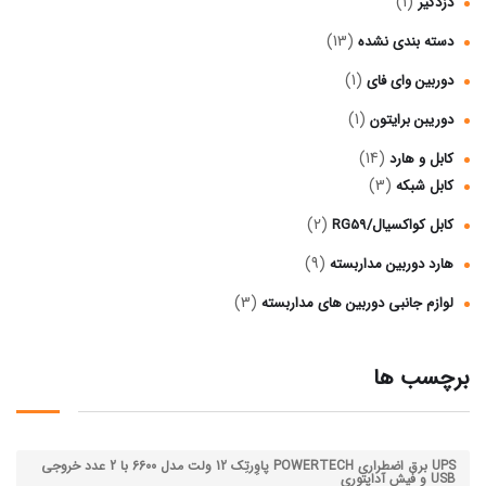
(1)
دزدگیر
(13)
دسته بندی نشده
(1)
دوربین وای فای
(1)
دوریبن برایتون
(14)
کابل و هارد
(3)
کابل شبکه
(2)
کابل کواکسیال/RG59
(9)
هارد دوربین مداربسته
(3)
لوازم جانبی دوربین‌ های مداربسته
برچسب ها
UPS برق اضطراری POWERTECH پاوِرتِک 12 ولت مدل 6600 با 2 عدد خروجی
USB و فیش آداپتوری