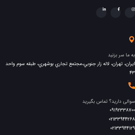
به ما سر بزنید
ایران، تهران، لاله زار جنوبي،مجتمع تجاري بوشهري، طبقه سوم واحد
٤٣
سوالی دارید؟ تماس بگیرید
09192338700
02133944268
02133944129