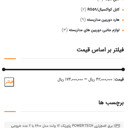
(2)
کابل کواکسیال/RG59
(9)
هارد دوربین مداربسته
(3)
لوازم جانبی دوربین‌ های مداربسته
فیلتر بر اساس قیمت
قیمت:
42,000,000 ریال
—
174,000,000 ریال
فیلتر
برچسب ها
UPS برق اضطراری POWERTECH پاوِرتِک 12 ولت مدل 6600 با 2 عدد خروجی