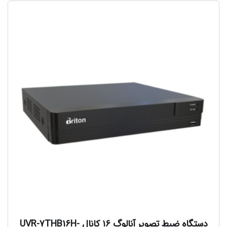
دستگاه ضبط تصویر آنالوگ ۱۶ کانال UVR-7THB16H-