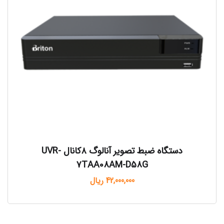
دستگاه ضبط تصویر آنالوگ ۸کانال UVR-
7TAA08AM-D58G
42,000,000
ریال