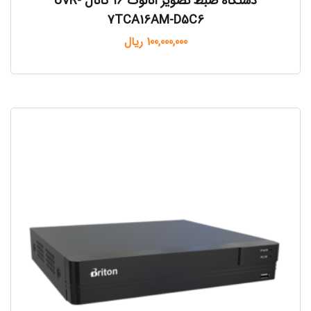
دستگاه ضبط تصویر آنالوگ ۱۶ کانال UVR-
7TCA16AM-D5C6
100,000,000
ریال