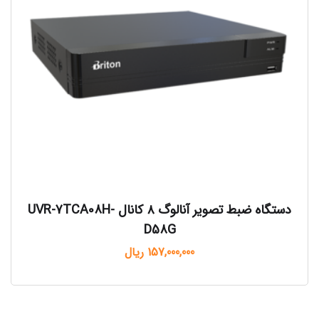
دستگاه ضبط تصویر آنالوگ ۸ کانال UVR-7TCA08H-
D58G
157,000,000
ریال