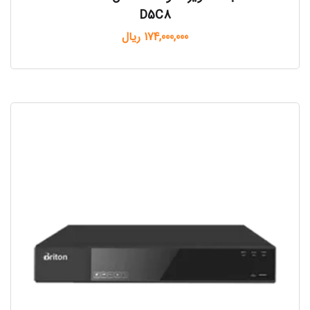
D5C8
174,000,000
ریال