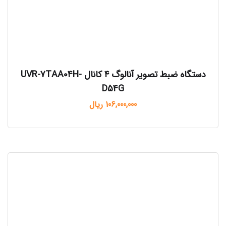
دستگاه ضبط تصویر آنالوگ ۴ کانال UVR-7TAA04H-
D54G
106,000,000
ریال