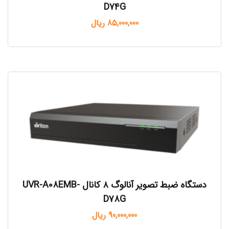
D74G
85,000,000
ریال
دستگاه ضبط تصویر آنالوگ ۸ کانال UVR-A08EMB-
D78G
90,000,000
ریال