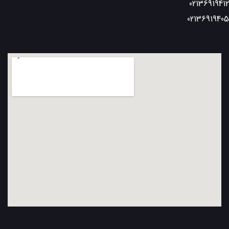
02136919412
02136919405