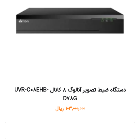
دستگاه ضبط تصویر آنالوگ ۸ کانال UVR-C08EHB-
D78G
103,000,000
ریال