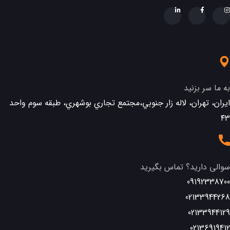
به ما سر بزنید
ایران، تهران، لاله زار جنوبي،مجتمع تجاري بوشهري، طبقه سوم واحد
٤٣
سوالی دارید؟ تماس بگیرید
09192338700
02133944268
02133944129
02136919412