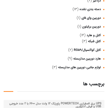
(6)
دزدگیر
(13)
دسته بندی نشده
(1)
دوربین وای فای
(1)
دوریبن برایتون
(14)
کابل و هارد
(3)
کابل شبکه
(2)
کابل کواکسیال/RG59
(9)
هارد دوربین مداربسته
(3)
لوازم جانبی دوربین‌ های مداربسته
برچسب ها
UPS برق اضطراری POWERTECH پاوِرتِک 12 ولت مدل 6600 با 2 عدد خروجی
USB و فیش آداپتوری