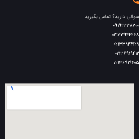
سوالی دارید؟ تماس بگیرید
09192338700
02133944268
02133944129
02136919412
02136919405