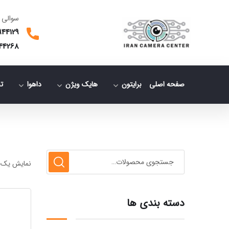
سوالی 
944129
44268
صفحه اصلی
برایتون
هایک ویژن
داهوا
ت
نمایش یک 
دسته بندی ها