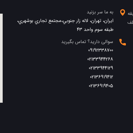
به ما سر بزنید
قه
ایران، تهران، لاله زار جنوبي،مجتمع تجاري بوشهري،
تلف
طبقه سوم واحد ٤٣
سوالی دارید؟ تماس بگیرید
09192338700
02133944268
02133944129
02136919412
02136919405