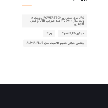
UPS برق اضطراری POWERTECH پاوِرتِک 12
ولت مدل 6600 با 2 عدد خروجی USB و فیش
آداپتوری
دزدگیر_X5_کللاسیک
رم ۳
چشمی حرکتی باسیم کلاسیک مدل ALPHA PLUS