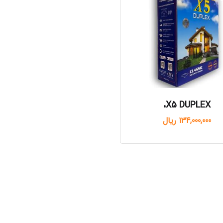
X5 DUPLEX،
134,000,000
ریال