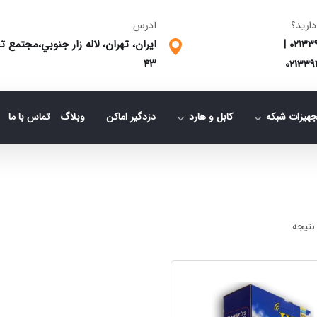
دارید؟
آدرس
02133
|
ایران، تهران، لاله زار جنوبي،مجتمع
٤٣
021339
جهیزات شبکه
کابل و هارد
دزدگیر اماکن
وبلاگ
تماس با ما
نتیجه