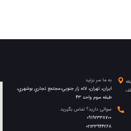
به ما سر بزنید
قه
ایران، تهران، لاله زار جنوبي،مجتمع تجاري بوشهري،
تلف
طبقه سوم واحد ٤٣
سوالی دارید؟ تماس بگیرید
09192338700
02133944268