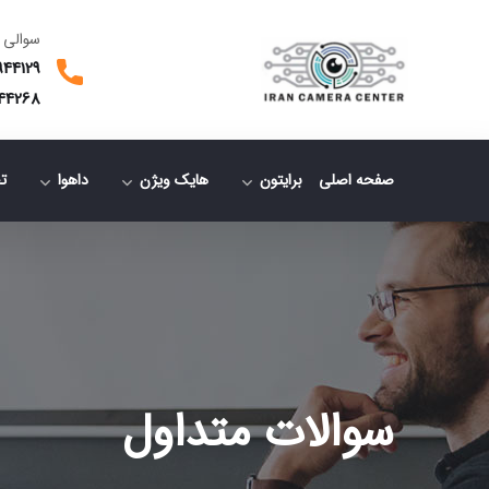
سوالی 
944129
44268
صفحه اصلی
برایتون
هایک ویژن
داهوا
ت
سوالات متداول