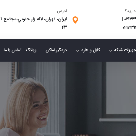
دارید؟
آدرس
02133
|
ایران، تهران، لاله زار جنوبي،مجتمع
٤٣
021339
جهیزات شبکه
کابل و هارد
دزدگیر اماکن
وبلاگ
تماس با ما