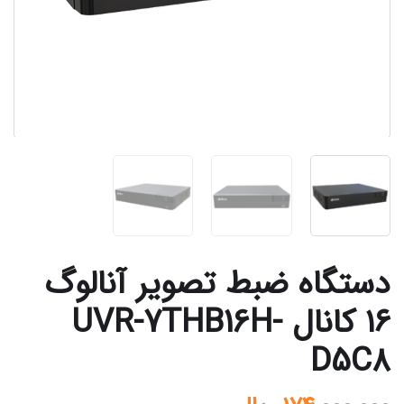
دستگاه ضبط تصویر آنالوگ
۱۶ کانال UVR-7THB16H-
D5C8