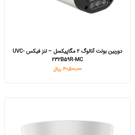
دوربین بولت آنالوگ ۲ مگاپیکسل – لنز فیکس UVC-
232B59R-MC
30,500,000
ریال