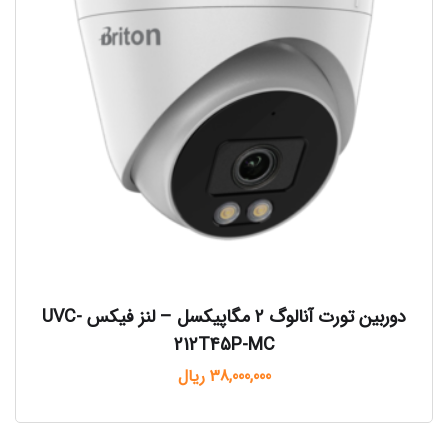
دوربین تورت آنالوگ ۲ مگاپیکسل – لنز فیکس UVC-
212T45P-MC
38,000,000
ریال