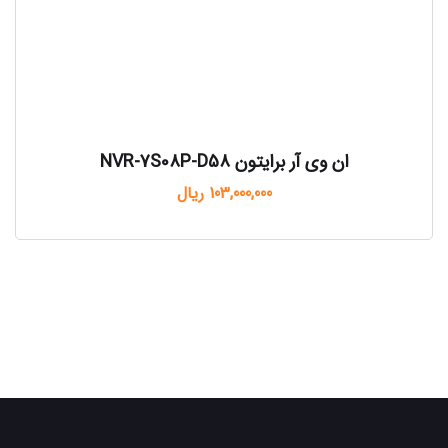
ان وی آر برایتون NVR-7S08P-D58
103,000,000
ریال