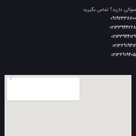
سوالی دارید؟ تماس بگیرید
09192338700
02133944268
02133944129
02136919412
02136919405