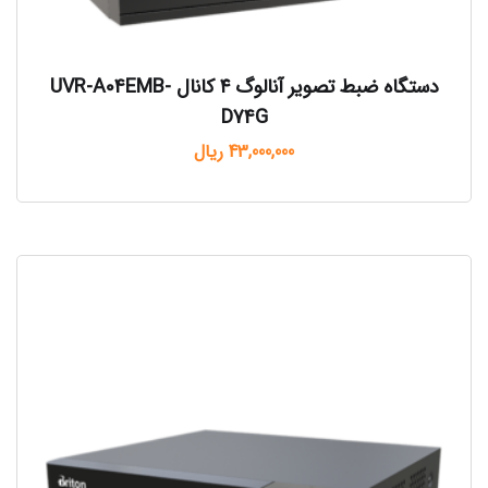
دستگاه ضبط تصویر آنالوگ ۴ کانال UVR-A04EMB-
D74G
43,000,000
ریال