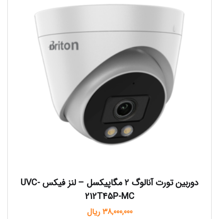
دوربین تورت آنالوگ ۲ مگاپیکسل – لنز فیکس UVC-
212T45P-MC
38,000,000
ریال