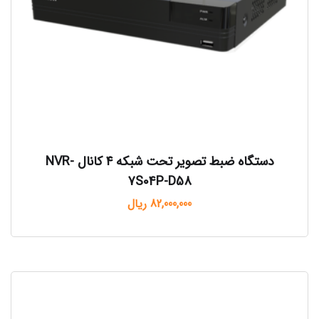
دستگاه ضبط تصویر تحت شبکه ۴ کانال NVR-
7S04P-D58
82,000,000
ریال