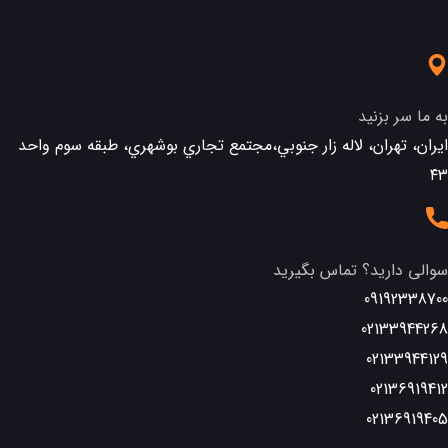
به ما سر بزنید
ایران، تهران، لاله زار جنوبي،مجتمع تجاري بوشهري، طبقه سوم واحد
٤٣
سوالی دارید؟ تماس بگیرید
09192338700
02133944268
02133944129
02136919412
02136919405