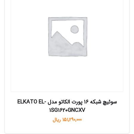
سوئیچ شبکه 16 پورت الکاتو مدل ELKATO EL-
1SG1620GNCXV
151,290,000
ریال