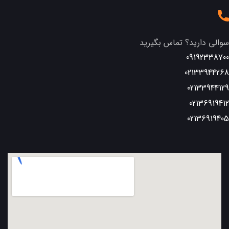
سوالی دارید؟ تماس بگیرید
09192338700
02133944268
02133944129
02136919412
02136919405