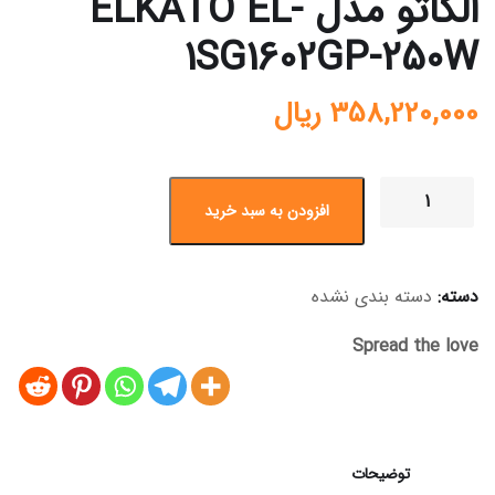
الکاتو مدل ELKATO EL-
1SG1602GP-250W
358,220,000
ریال
افزودن به سبد خرید
دسته:
دسته بندی نشده
Spread the love
توضیحات