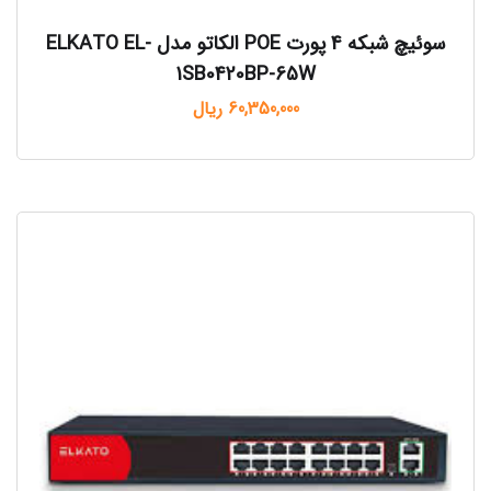
سوئیچ شبکه 4 پورت POE الکاتو مدل ELKATO EL-
1SB0420BP-65W
60,350,000
ریال