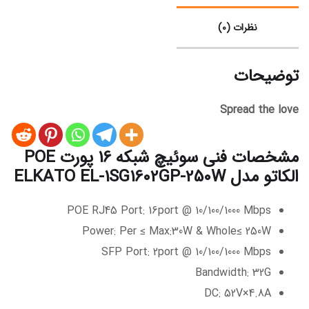
نظرات (0)
توضیحات
Spread the love
مشخصات فنی سوئیچ شبکه 16 پورت POE
الکاتو مدل ELKATO EL-1SG1602GP-250W
POE RJ45 Port: 16port @ 10/100/1000 Mbps
Power: Per ≤ Max:30W & Whole≤ 250W
SFP Port: 2port @ 10/100/1000 Mbps
Bandwidth: 32G
DC: 52V×4.8A