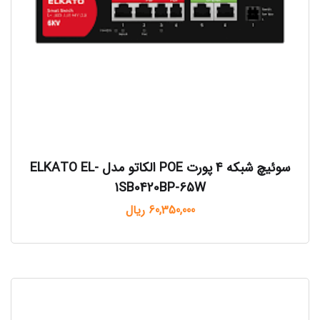
سوئیچ شبکه 4 پورت POE الکاتو مدل ELKATO EL-
1SB0420BP-65W
60,350,000
ریال