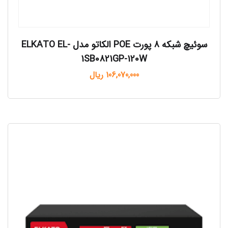
سوئیچ شبکه 8 پورت POE الکاتو مدل ELKATO EL-
1SB0821GP-120W
106,070,000
ریال