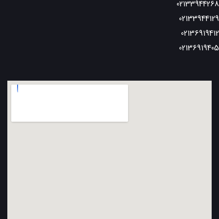
02133944268
02133944129
02136919412
02136919405