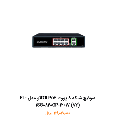
سوئیچ شبکه 8 پورت PoE الکاتو مدل EL-
1SG0820GP-120W (V2)
119,070,000
ریال