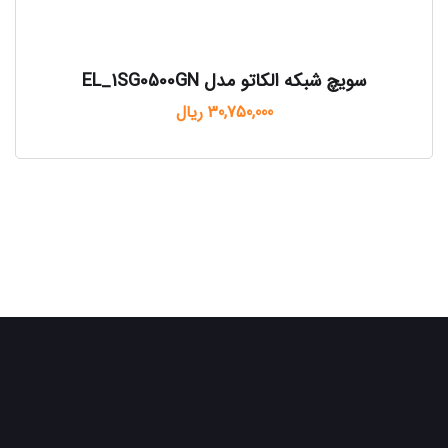
سویچ شبکه الکاتو مدل EL_1SG0500GN
30,750,000
ریال