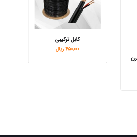
کابل ترکیبی
450,000
ریال
رن