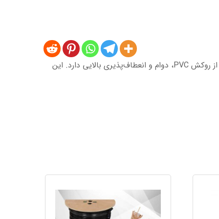
کابل شبکه لگراند مدل CAT 6 SFTP با بهره‌گیری از شیلد و فویل، محافظت کاملی در برابر نویز ارائه می‌دهد و به دلیل استفاده از روکش PVC، دوام و انعطاف‌پذیری بالایی دارد. این