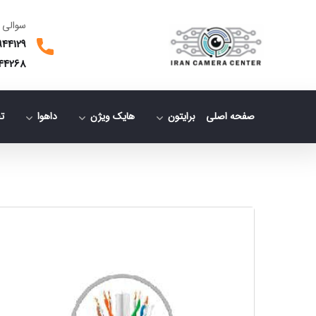
سوالی 
944129
44268
صفحه اصلی
برایتون
هایک ویژن
داهوا
ت