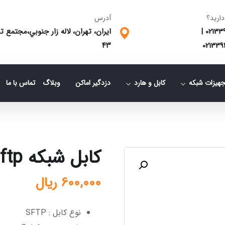
دارید؟
آدرس
02133
|
ایران، تهران، لاله زار جنوبي،مجتمع
٤٣
021339
جهیزات شبکه
کابل و هارد
دزدگیر اماکن
وبلاگ
تماس با ما
کابل شبکه sftp
600,000
ریال
نوع کابل : SFTP