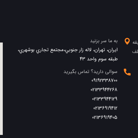
به ما سر بزنید
قه
ایران، تهران، لاله زار جنوبي،مجتمع تجاري بوشهري،
تلف
طبقه سوم واحد ٤٣
سوالی دارید؟ تماس بگیرید
09192338700
02133944268
02133944129
02136919412
02136919405