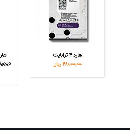
هارد ۴ ترابایت
هار
دیجیتال 1 ترابای
480,000,000
ریال