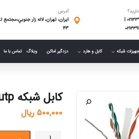
دارید؟
آدرس
02133
|
ایران، تهران، لاله زار جنوبي،مجتمع
٤٣
021339
جهیزات شبکه
کابل و هارد
دزدگیر اماکن
وبلاگ
تماس با ما
کابل شبکه utp
500,000
ریال