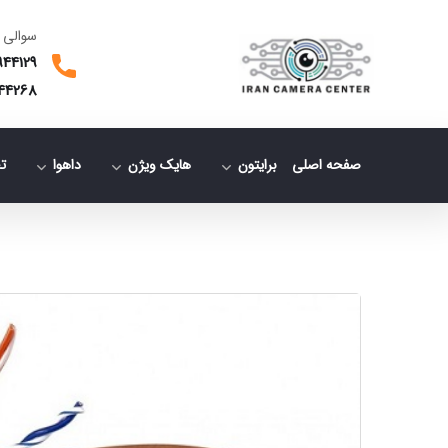
سوالی 
944129
44268
صفحه اصلی
برایتون
هایک ویژن
داهوا
ت