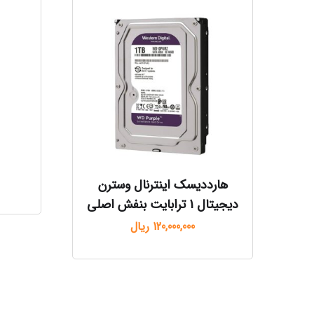
هارددیسک اینترنال وسترن
دیجیتال 1 ترابایت بنفش اصلی
120,000,000
ریال