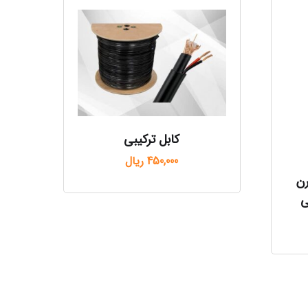
کابل ترکیبی
450,000
ریال
رن