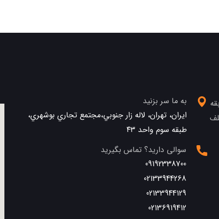
به ما سر بزنید
قه
ایران، تهران، لاله زار جنوبي،مجتمع تجاري بوشهري،
تلف
طبقه سوم واحد ٤٣
سوالی دارید؟ تماس بگیرید
09192338700
02133944268
02133944129
02136919412