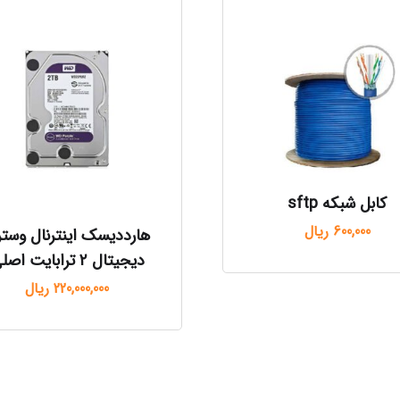
کابل شبکه sftp
600,000
ریال
هارددیسک اینترنال وست
دیجیتال ۲ ترابایت اصلی
220,000,000
ریال