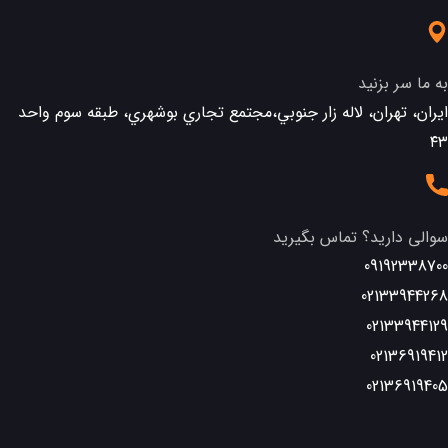
به ما سر بزنید
ایران، تهران، لاله زار جنوبي،مجتمع تجاري بوشهري، طبقه سوم واحد
٤٣
سوالی دارید؟ تماس بگیرید
09192338700
02133944268
02133944129
02136919412
02136919405