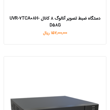
دستگاه ضبط تصویر آنالوگ ۸ کانال UVR-7TCA08H-
D58G
157,000,000
ریال