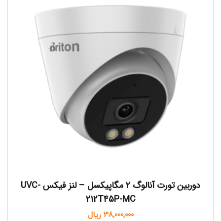
دوربین تورت آنالوگ ۲ مگاپیکسل – لنز فیکس UVC-
212T45P-MC
38,000,000
ریال