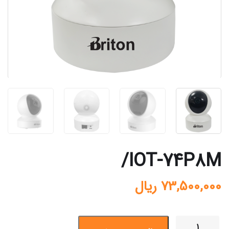
IOT-74P8M/
73,500,000
ریال