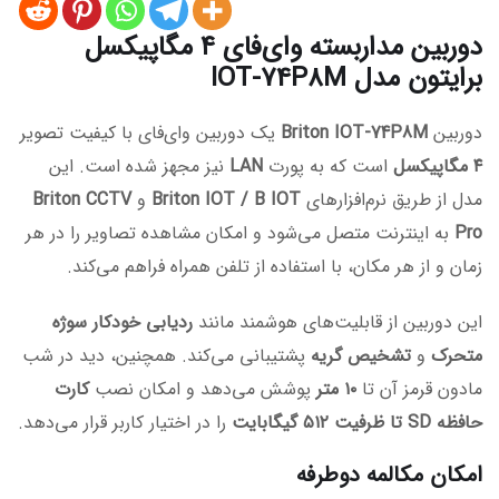
دوربین مداربسته وای‌فای ۴ مگاپیکسل
برایتون مدل IOT-74P8M
دوربین
Briton IOT-74P8M
یک دوربین وای‌فای با کیفیت تصویر
۴ مگاپیکسل
است که به پورت
LAN
نیز مجهز شده است. این
مدل از طریق نرم‌افزارهای
Briton IOT / B IOT
و
Briton CCTV
Pro
به اینترنت متصل می‌شود و امکان مشاهده تصاویر را در هر
زمان و از هر مکان، با استفاده از تلفن همراه فراهم می‌کند.
این دوربین از قابلیت‌های هوشمند مانند
ردیابی خودکار سوژه
متحرک
و
تشخیص گریه
پشتیبانی می‌کند. همچنین، دید در شب
مادون قرمز آن تا
۱۰ متر
پوشش می‌دهد و امکان نصب
کارت
حافظه SD تا ظرفیت ۵۱۲ گیگابایت
را در اختیار کاربر قرار می‌دهد.
امکان مکالمه دوطرفه