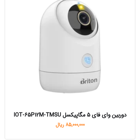
دوربین وای فای ۵ مگاپیکسل IOT-65P12M-TMSU
85,000,000
ریال