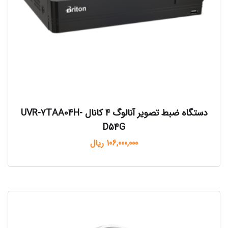
دستگاه ضبط تصویر آنالوگ ۴ کانال UVR-7TAA04H-
D54G
106,000,000
ریال