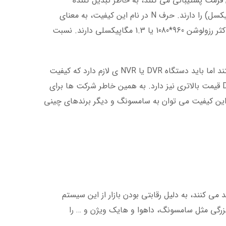
لا دستگاه هایی که از این فرمت پشتیبانی می کنند، به خاطر تبدیل کننده
(Decoder) و پردازنده ای که دارند تنها امکان نمایش دوربین های 2MP (2 مگاپیکسل) را دارند. حرف N در نام این کیفیت، به معنای
Native است که به نوع خاص اسکنی که دارد اشاره می کند. این دوربین ها حداکثر رزولوشن 960*1080 یا 1.3 مگاپیکسلی دارند. نسبت
درست است که اکثر افراد دنبال دوربین های با کیفیت 2مگاپیکسل یا بیشتر هستند اما باید دستگاه DVR یا NVR ی لازم دارد که کیفیت
ضبط 2، 3 مگاپیکسلی واقعی یا بیشتر را پشتیبانی کند. که این نوع دستگاه DVR قیمت بالاتری نیز دارد. به همین خاطر شرکت ها برای
 کردند. از شرکت های تولیدی این کیفیت می توان به سامسونگ و دیگر برندهای چینی
مروزی دوربین های مداربسته، تقریبا اکثر برندهایی که دوربین AHD تولید می کنند، به دلیل رقابتی بودن بازار از این سیستم
بزرگی مثل سامسونگ، داهوا و هایک ویژن و … را