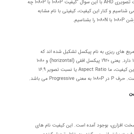
فروشندگان و خریداران دوربین های مداربسته، به خصوص در سیستم های نظارت تصویری AHD با این سوال “کیفیت 1080P با 1080P چه
معمولا کیفیت 1080 را با نام فول اچ دی می شناسیم و کنار این کیفیت، کیفیتی با نام مشابه
بشناسیم.
مربع های ریزی به نام پیکسل تشکیل شده اند که
رزولوشن نام دارند. کیفیت FULL HD معروف یا کیفیت 1080P رزولوشنی 1920*1080 دارد. یعنی 1920 پیکسل افقی (horizontal) و 1080
پیکسل عمودی (vertical) دارد. البته از نظر مگاپیکسلی، 2 مگاپیکسل است. در این کیفیت، ما Aspect Ratio یا نسبت تصویر 16:9
 یک سری تغییرات سخت افزاری، بوجود آمده است. این کیفیت نام های