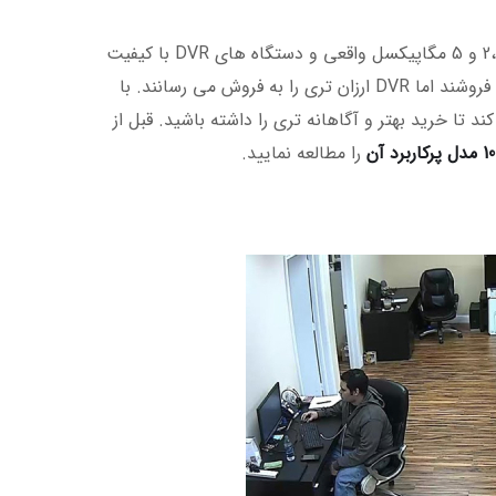
گرچه طبیعتا همه دوربین های مداربسته آنالوگ اچ دی (AHD)، کیفیت های 2،3،4 و 5 مگاپیکسل واقعی و دستگاه های DVR با کیفیت
و با قیمت پایین تر را تولید می کنند. بسیاری دوربین 4 مگاپیکسل را به شما می فروشند اما DVR ارزان تری را به فروش می رسانند. با
 تا خرید بهتر و آگاهانه تری را داشته باشید. قبل از
را مطالعه نمایید.