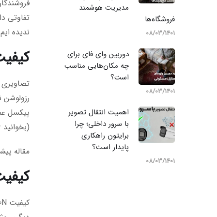
مدیریت هوشمند
فروشگاه‌ها
ندیده ایم
08/03/1401
کیفیت 1080p 
دوربین وای‌ فای برای
چه مکان‌هایی مناسب
است؟
تصاویری ک
08/03/1401
اهمیت انتقال تصویر
با سرور داخلی؛ چرا
(بخوانید 16 به 9) را داریم که در مقایسه با کیفیت 1080N، عریض تر (wide) تر است. حرف P در 1080P به معنی Progressive می باشد.
برایتون راهکاری
پایدار است؟
مقاله پیش
08/03/1401
کیفیت 1080N 