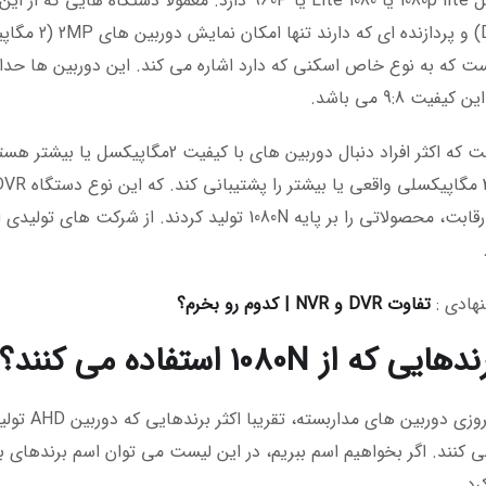
دیگری مثل 1080p lite یا 1080 Lite یا 960P دارد. معمو
یفیت 9:8 می باشد.
بُردن این رقابت، محصولاتی را بر پایه 1080N تولید
نهادی :
تفاوت DVR و NVR | کدوم رو بخرم؟
 که از 1080N استفاده می کنند؟
در بازار ا
ی کنند. اگر بخواهیم اسم ببریم، در این لیست می توان اسم برندهای 
رد.