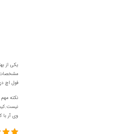
یکی از ب
فول اچ د
وی آر با 