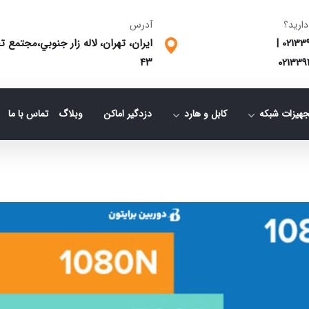
دارید؟
آدرس
02133
|
ایران، تهران، لاله زار جنوبي،مجتمع
٤٣
021339
جهیزات شبکه
کابل و هارد
دزدگیر اماکن
وبلاگ
تماس با ما