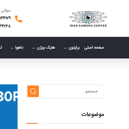
سوالی 
944129
44268
صفحه اصلی
برایتون
هایک ویژن
داهوا
ت
موضوعات