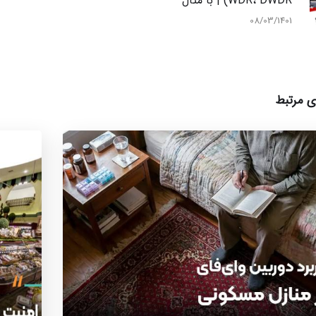
WDR، DWDR) | با مثال
08/03/1401
ی مرتبط