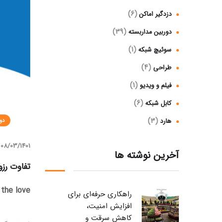
(6)
دزدگیر اماکن
(39)
دوربین مداربسته
(1)
سوئیچ شبکه
(4)
طراحی
(1)
فیلم و ویدیو
(6)
کابل شبکه
(3)
هارد
دو
08/03/1401
آخرین نوشته ها
تفاوت رزولوشن تصو
 the love
راهکاری حرفه‌ای برای
افزایش امنیت،
کاهش سرقت و