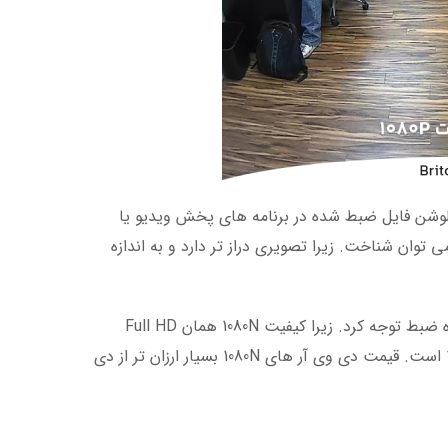
وشن فایل ضبط شده در برنامه های پخش ویدیو یا
گرچه کیفیت 1080N را هم از روی ظاهر می توان شناخت. زیرا تصویری دراز تر دارد و به اندازه
نکته مهم اینجاست که در حین خرید باید به تفاوت این دو در مشخصات دستگاه ضبط توجه کرد. زیرا کیفیت 1080N همان Full HD
نیست.کیفیت 1080N درواقع یک رزولوشنی بین HD و FULL HD یا 720P و 1080P است. قیمت دی وی آر های 1080N بسیار ارزان تر از دی