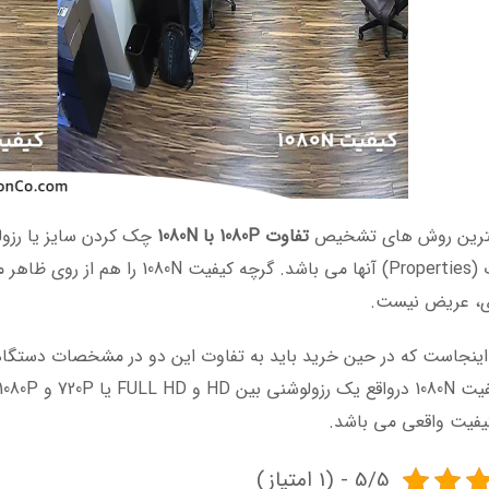
هترین روش های تشخیص
تفاوت 1080P با 1080N
چک کردن سایز یا رزول
مشخصات (Properties) آنها می باشد. 
ی، عریض نیست.
کیفیت واقعی می باشد.
5/5 - (1 امتیاز)