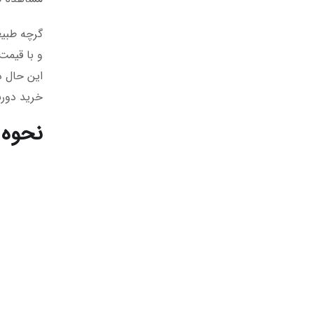
این حال د
خرید دورب
نحوه تشخی