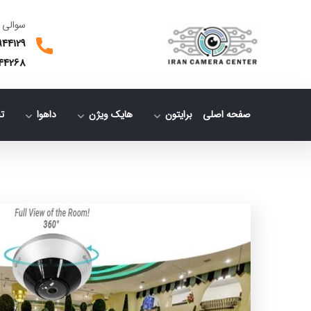
سوالی 
944129
44268
صفحه اصلی
برایتون
هایک ویژن
داهوا
ت