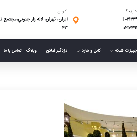
دارید؟
آدرس
02133
|
ایران، تهران، لاله زار جنوبي،مجتمع
٤٣
021339
جهیزات شبکه
کابل و هارد
دزدگیر اماکن
وبلاگ
تماس با ما